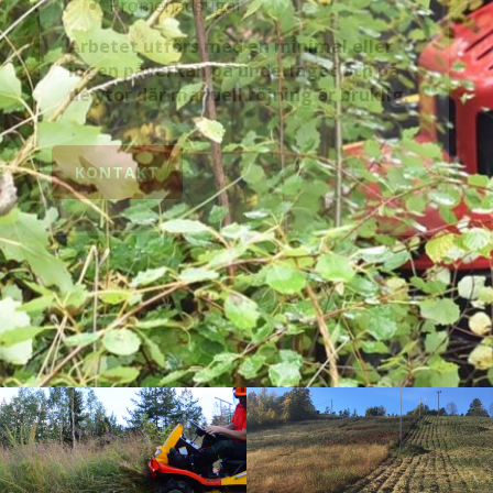
Promenadstigar
Arbetet utförs med en minimal eller
ingen påverkan på underlaget och på
de ytor där manuell röjning är bruklig.
KONTAKT